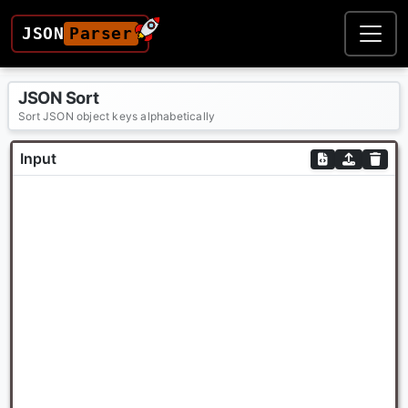
JSON
Parser
JSON Sort
Sort JSON object keys alphabetically
Input